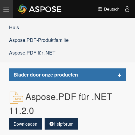
Navigation
Deutsch
umschalten
Huis
Aspose.PDF-Produktfamilie
Aspose.PDF für .NET
Toggle
Blader door onze producten
navigat
Aspose.PDF für .NET
11.2.0
Downloaden
Helpforum