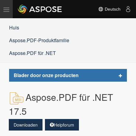
Navigation
Deutsch
umschalten
Huis
Aspose.PDF-Produktfamilie
Aspose.PDF für .NET
Toggle
Blader door onze producten
navigat
Aspose.PDF für .NET
17.5
Downloaden
Helpforum