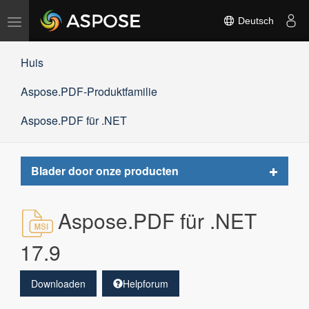
Navigation
Deutsch
umschalten
Huis
Aspose.PDF-Produktfamilie
Aspose.PDF für .NET
Toggle
Blader door onze producten
navigat
Aspose.PDF für .NET
17.9
Downloaden
Helpforum