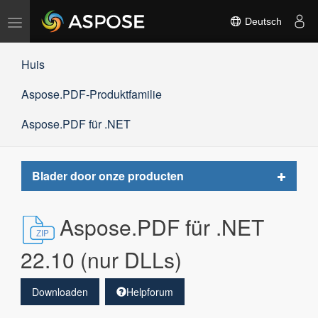
Navigation
Deutsch
umschalten
Huis
Aspose.PDF-Produktfamilie
Aspose.PDF für .NET
Toggle
Blader door onze producten
navigat
Aspose.PDF für .NET
22.10 (nur DLLs)
Downloaden
Helpforum