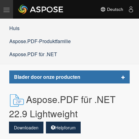
Navigation
Deutsch
umschalten
Huis
Aspose.PDF-Produktfamilie
Aspose.PDF für .NET
Toggle
Blader door onze producten
navigat
Aspose.PDF für .NET
22.9 Lightweight
Downloaden
Helpforum