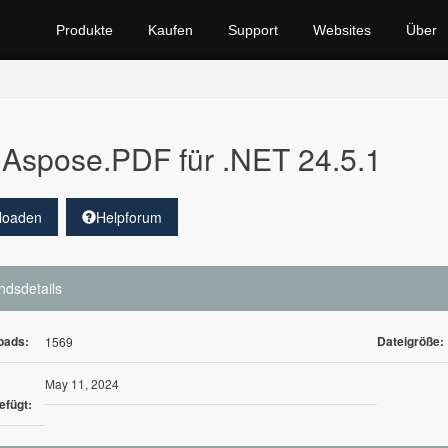
Produkte
Kaufen
Support
Websites
Über
Aspose.PDF für .NET 24.5.1
loaden
Helpforum
ndsdetails
oads:
Dateigröße:
1569
May 11, 2024
efügt: