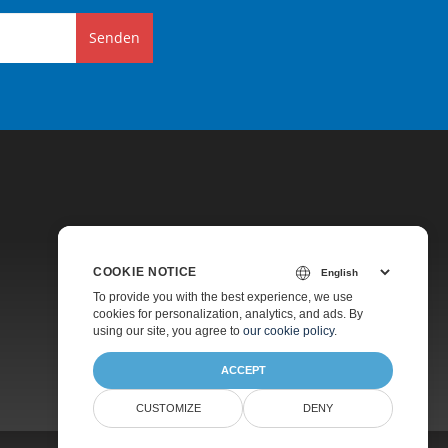
Senden
COOKIE NOTICE
Preise
To provide you with the best experience, we use
cookies for personalization, analytics, and ads. By
Kostenlose Beratung
using our site, you agree to
our cookie policy
.
Über
ACCEPT
CUSTOMIZE
DENY