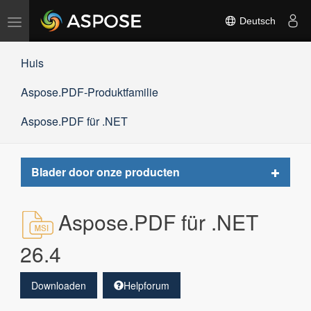
Navigation
Deutsch
umschalten
Huis
Aspose.PDF-Produktfamilie
Aspose.PDF für .NET
Toggle
Blader door onze producten
navigat
Aspose.PDF für .NET
26.4
Downloaden
Helpforum