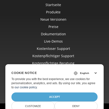
Startseite
Produkte
Neue Versionen
Preise
Dokumentation
Live-Demos
Kostenloser Support
Kostenpflichtiger Support
Kostenpflichtige Beratung
Blog
COOKIE NOTICE
Websites
To provide you with the best experience, we use cookies for
personalization, analytics, and ads. By using our site, you agree
Über Uns
to
our cookie policy
.
ACCEPT
CUSTOMIZE
DENY