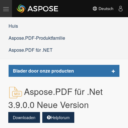
Navigation
Deutsch
umschalten
Huis
Aspose.PDF-Produktfamilie
Aspose.PDF für .NET
Toggle
Blader door onze producten
navigat
Aspose.PDF für .Net
3.9.0.0 Neue Version
Downloaden
Helpforum