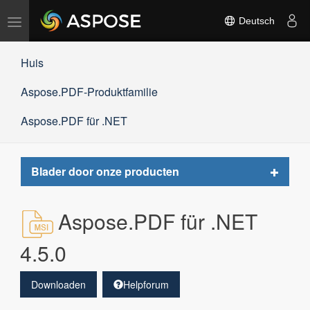
Navigation
Deutsch
umschalten
Huis
Aspose.PDF-Produktfamilie
Aspose.PDF für .NET
Toggle
Blader door onze producten
navigat
Aspose.PDF für .NET
4.5.0
Downloaden
Helpforum