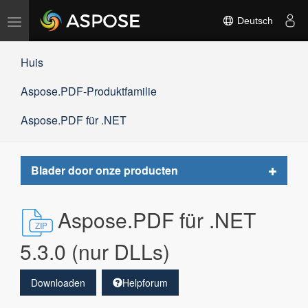
Navigation
Deutsch
umschalten
Huis
Aspose.PDF-Produktfamilie
Aspose.PDF für .NET
Toggle
Blader door onze producten
navigat
Aspose.PDF für .NET
5.3.0 (nur DLLs)
Downloaden
Helpforum