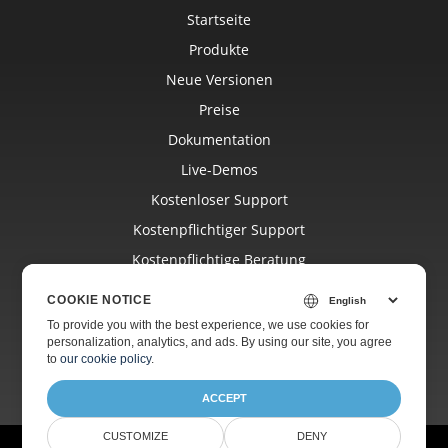
Startseite
Produkte
Neue Versionen
Preise
Dokumentation
Live-Demos
Kostenloser Support
Kostenpflichtiger Support
Kostenpflichtige Beratung
Blog
COOKIE NOTICE
Websites
To provide you with the best experience, we use cookies for
personalization, analytics, and ads. By using our site, you agree
Über Uns
to
our cookie policy
.
ACCEPT
CUSTOMIZE
DENY