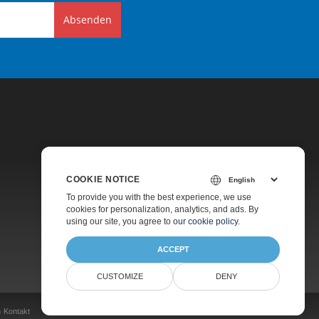
Absenden
COOKIE NOTICE
Preise
To provide you with the best experience, we use
cookies for personalization, analytics, and ads. By
Kostenpflichtiger Support
using our site, you agree to
our cookie policy
.
Über Uns
ACCEPT
CUSTOMIZE
DENY
n
Kontakt