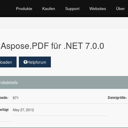
Produkte
Kaufen
Support
Websites
Über
Aspose.PDF für .NET 7.0.0
loaden
Helpforum
ndsdetails
oads:
Dateigröße:
971
efügt
May 27, 2012