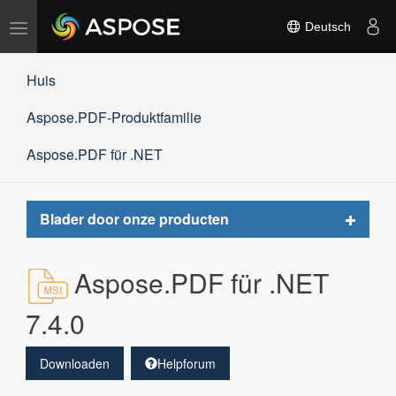
Navigation
Deutsch
umschalten
Huis
Aspose.PDF-Produktfamilie
Aspose.PDF für .NET
Toggle
Blader door onze producten
navigat
Aspose.PDF für .NET
7.4.0
Downloaden
Helpforum