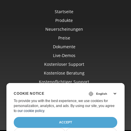
Startseite
Produkte
Neuerscheinungen
Preise
Dokumente
Live-Demos
Kostenloser Support
Kostenlose Beratung
Kostenpflichtiger Support
Blog
COOKIE NOTICE
Websites
To provide you with the best experience, we use cookies for
personalization, analytics, and ads. By using our site, you agree
Über
to
our cookie policy
.
ACCEPT