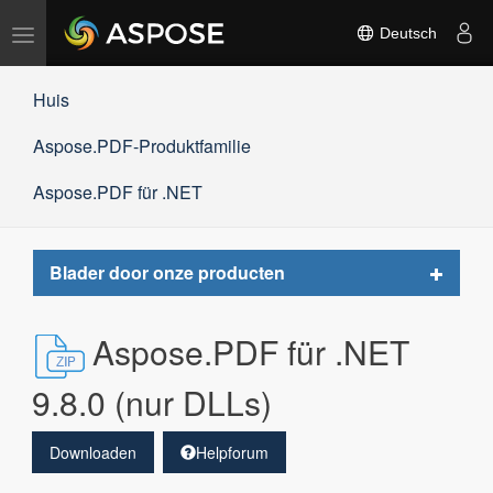
Navigation
Deutsch
umschalten
Huis
Aspose.PDF-Produktfamilie
Aspose.PDF für .NET
Toggle
Blader door onze producten
navigat
Aspose.PDF für .NET
9.8.0 (nur DLLs)
Downloaden
Helpforum