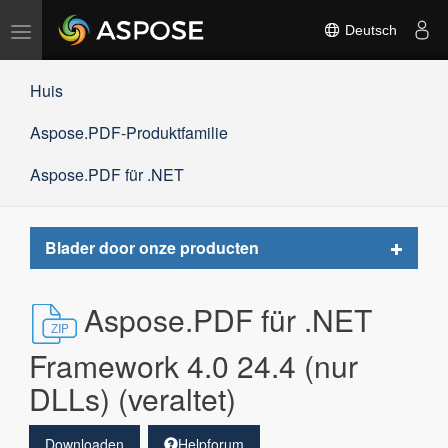
Navigation
Deutsch
umschalten
Huis
Aspose.PDF-Produktfamilie
Aspose.PDF für .NET
Toggle
Blader door onze producten
navigat
Aspose.PDF für .NET
Framework 4.0 24.4 (nur
DLLs) (veraltet)
Downloaden
Helpforum