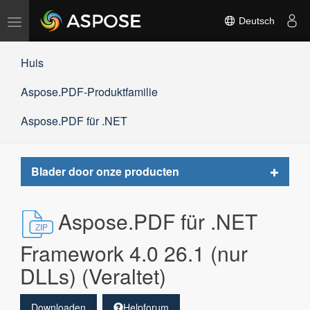
Navigation
Deutsch
umschalten
Huis
Aspose.PDF-Produktfamilie
Aspose.PDF für .NET
Toggle
Blader door onze producten
navigat
Aspose.PDF für .NET
Framework 4.0 26.1 (nur
DLLs) (Veraltet)
Downloaden
Helpforum