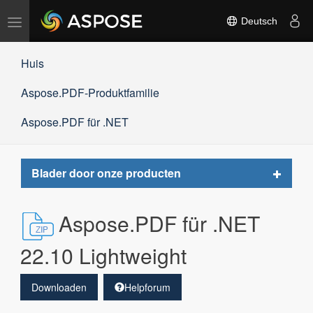
Navigation
Deutsch
umschalten
Huis
Aspose.PDF-Produktfamilie
Aspose.PDF für .NET
Toggle
Blader door onze producten
navigat
Aspose.PDF für .NET
22.10 Lightweight
Downloaden
Helpforum