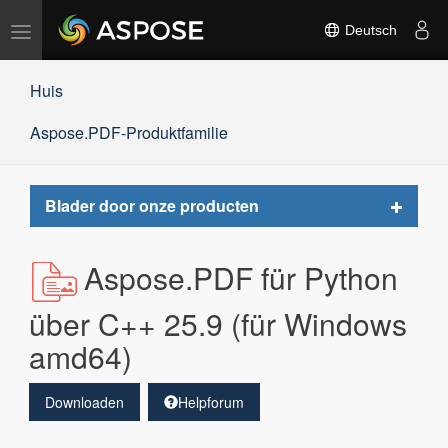
Navigation
Deutsch
umschalten
Huis
Aspose.PDF-Produktfamilie
Toggle
Blader door onze producten
navigat
Aspose.PDF für Python
über C++ 25.9 (für Windows
amd64)
Downloaden
Helpforum