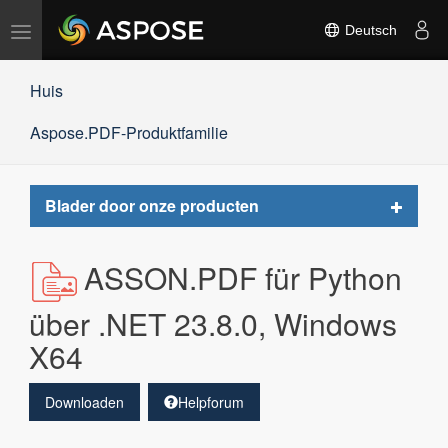
Navigation
Deutsch
umschalten
Huis
Aspose.PDF-Produktfamilie
Toggle
Blader door onze producten
navigat
ASSON.PDF für Python
über .NET 23.8.0, Windows
X64
Downloaden
Helpforum