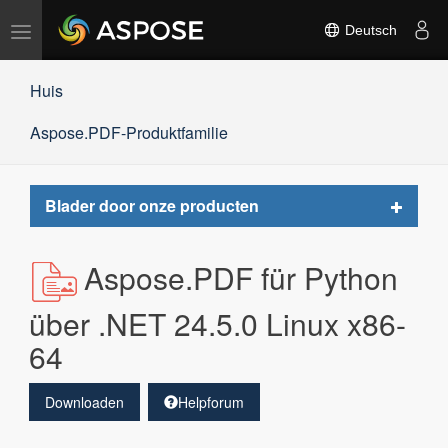
Navigation
Deutsch
umschalten
Huis
Aspose.PDF-Produktfamilie
Toggle
Blader door onze producten
navigat
Aspose.PDF für Python
über .NET 24.5.0 Linux x86-
64
Downloaden
Helpforum