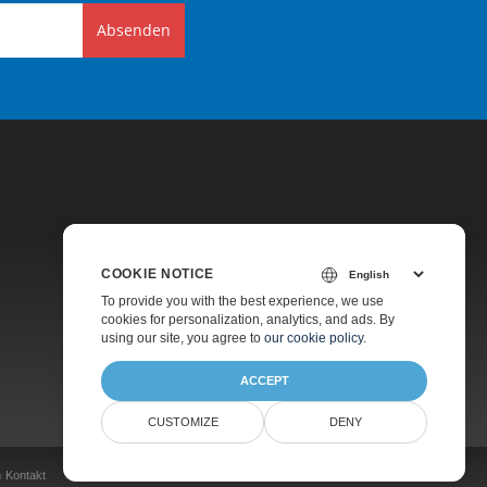
Absenden
COOKIE NOTICE
Preise
To provide you with the best experience, we use
cookies for personalization, analytics, and ads. By
Kostenpflichtiger Support
using our site, you agree to
our cookie policy
.
Über Uns
ACCEPT
CUSTOMIZE
DENY
n
Kontakt