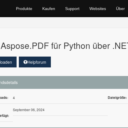
Produkte
Kaufen
Support
Websites
Über
Aspose.PDF für Python über .NE
loaden
Helpforum
ndsdetails
oads:
Dateigröße:
4
September 06, 2024
efügt: