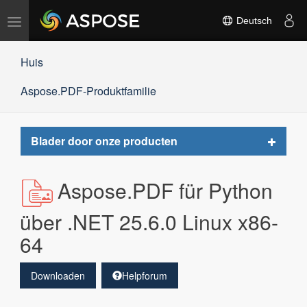
Navigation
Deutsch
umschalten
Huis
Aspose.PDF-Produktfamilie
Toggle
Blader door onze producten
navigat
Aspose.PDF für Python
über .NET 25.6.0 Linux x86-
64
Downloaden
Helpforum