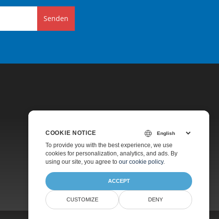
Senden
COOKIE NOTICE
Preise
To provide you with the best experience, we use
cookies for personalization, analytics, and ads. By
Kostenlose Beratung
using our site, you agree to
our cookie policy
.
Über
ACCEPT
CUSTOMIZE
DENY