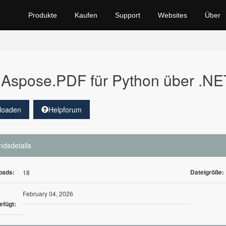
Produkte
Kaufen
Support
Websites
Über
Aspose.PDF für Python über .N
loaden
Helpforum
ndsdetails
oads:
Dateigröße:
18
February 04, 2026
efügt: