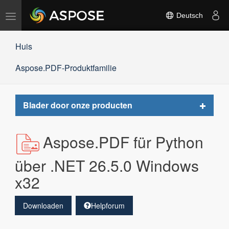
Navigation
Deutsch
umschalten
Huis
Aspose.PDF-Produktfamilie
Toggle
Blader door onze producten
navigat
Aspose.PDF für Python
über .NET 26.5.0 Windows
x32
Downloaden
Helpforum