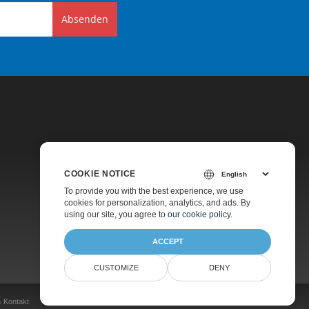
Absenden
COOKIE NOTICE
Preise
To provide you with the best experience, we use
cookies for personalization, analytics, and ads. By
Kostenpflichtiger Support
using our site, you agree to
our cookie policy
.
Über Uns
ACCEPT
CUSTOMIZE
DENY
n
Kontakt