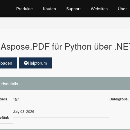
Produkte
Kaufen
Support
Websites
Über
Aspose.PDF für Python über .NET
loaden
Helpforum
ndsdetails
oads:
Dateigröße:
157
July 03, 2026
efügt: