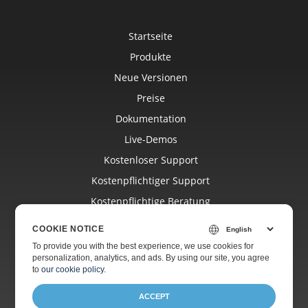
Startseite
Produkte
Neue Versionen
Preise
Dokumentation
Live-Demos
Kostenloser Support
Kostenpflichtiger Support
Kostenpflichtige Beratung
Blog
COOKIE NOTICE
Websites
To provide you with the best experience, we use cookies for
personalization, analytics, and ads. By using our site, you agree
Über Uns
to
our cookie policy
.
ACCEPT