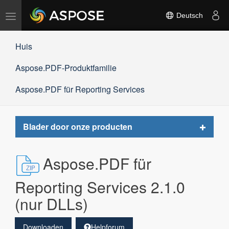
Navigation
Deutsch
umschalten
Huis
Aspose.PDF-Produktfamilie
Aspose.PDF für Reporting Services
Toggle
Blader door onze producten
navigat
Aspose.PDF für
Reporting Services 2.1.0
(nur DLLs)
Downloaden
Helpforum