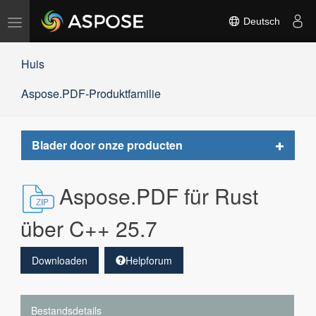
Navigation
Deutsch
umschalten
Huis
Aspose.PDF-Produktfamilie
Toggle
Blader door onze producten
navigat
Aspose.PDF für Rust
über C++ 25.7
Downloaden
Helpforum
Bestandsdetails