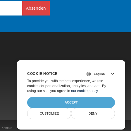
Absenden
COOKIE NOTICE
Preise
To provide you with the best experience, we use
cookies for personalization, analytics, and ads. By
Kostenpflichtiger Support
using our site, you agree to
our cookie policy
.
Über Uns
ACCEPT
CUSTOMIZE
DENY
n
Kontakt