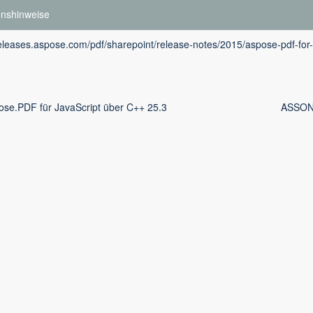
onshinweise
releases.aspose.com/pdf/sharepoint/release-notes/2015/aspose-pdf-for-
ose.PDF für JavaScript über C++ 25.3
ASSON.