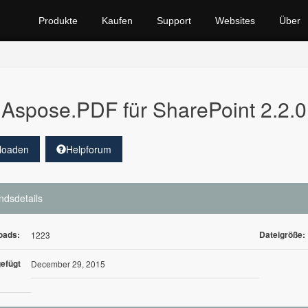
Produkte
Kaufen
Support
Websites
Über
Aspose.PDF für SharePoint 2.2.0
loaden
Helpforum
ndsdetails
oads:
Dateigröße:
1223
efügt
December 29, 2015