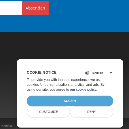
Absenden
COOKIE NOTICE
Preise
To provide you with the best experience, we use
cookies for personalization, analytics, and ads. By
Kostenpflichtiger Support
using our site, you agree to
our cookie policy
.
Über Uns
ACCEPT
CUSTOMIZE
DENY
n
Kontakt