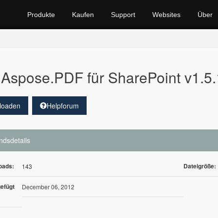
Produkte
Kaufen
Support
Websites
Über
Aspose.PDF für SharePoint v1.5.
loaden
Helpforum
ndsdetails
oads:
Dateigröße:
143
efügt
December 06, 2012