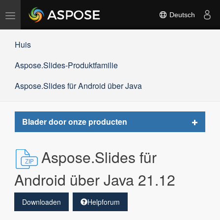
Navigation
Deutsch
umschalten
Huis
Aspose.Slides-Produktfamilie
Aspose.Slides für Android über Java
Toggle
Blader door onze producten
navigat
Aspose.Slides für
Android über Java 21.12
Downloaden
Helpforum