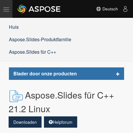
Navigation
Deutsch
umschalten
Huis
Aspose.Slides-Produktfamilie
Aspose.Slides für C++
Toggle
Blader door onze producten
navigat
Aspose.Slides für C++
21.2 Linux
Downloaden
Helpforum