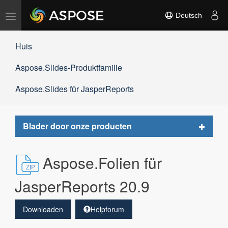
Navigation
Deutsch
umschalten
Huis
Aspose.Slides-Produktfamilie
Aspose.Slides für JasperReports
Toggle
Blader door onze producten
navigat
Aspose.Folien für
JasperReports 20.9
Downloaden
Helpforum