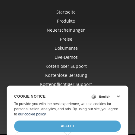
Startseite
Produkte
Neuerscheinungen
Preise
Dokumente
Live-Demos
Kostenloser Support
Kostenlose Beratung
Kostenpflichtiger Support
Blog
COOKIE NOTICE
Websites
To provide you with the best experience, we use cookies for
personalization, analytics, and ads. By using our site, you agree
Über
to
our cookie policy
.
ACCEPT