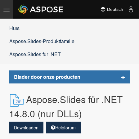
Navigation
Deutsch
umschalten
Huis
Aspose.Slides-Produktfamilie
Aspose.Slides für .NET
Toggle
Blader door onze producten
navigat
Aspose.Slides für .NET
14.8.0 (nur DLLs)
Downloaden
Helpforum