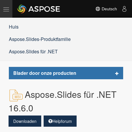
Navigation
Deutsch
umschalten
Huis
Aspose.Slides-Produktfamilie
Aspose.Slides für .NET
Toggle
Blader door onze producten
navigat
Aspose.Slides für .NET
16.6.0
Downloaden
Helpforum