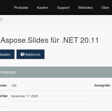
Produkte
Kaufen
Support
Websites
Über
ET
Aspose.Slides für .NET 20.11
loaden
Helpforum
ndsdetails
oads:
Dateigröße:
150
efügt
November 17, 2020