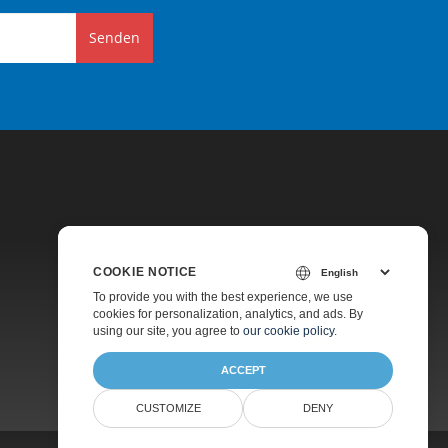
Senden
COOKIE NOTICE
Preise
To provide you with the best experience, we use
cookies for personalization, analytics, and ads. By
Kostenlose Beratung
using our site, you agree to
our cookie policy
.
Über
ACCEPT
CUSTOMIZE
DENY