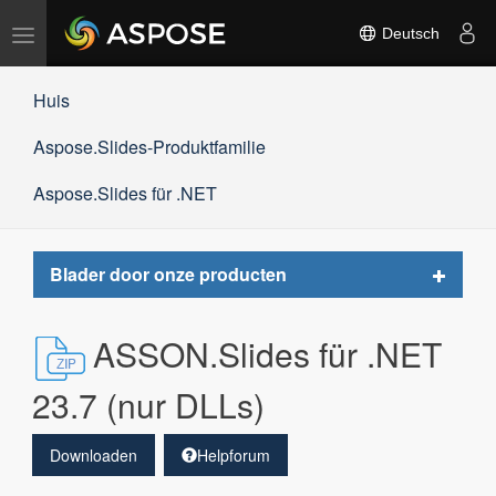
Navigation
Deutsch
umschalten
Huis
Aspose.Slides-Produktfamilie
Aspose.Slides für .NET
Toggle
Blader door onze producten
navigat
ASSON.Slides für .NET
23.7 (nur DLLs)
Downloaden
Helpforum