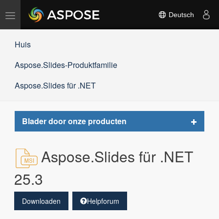
Navigation
Deutsch
umschalten
Huis
Aspose.Slides-Produktfamilie
Aspose.Slides für .NET
Toggle
Blader door onze producten
navigat
Aspose.Slides für .NET
25.3
Downloaden
Helpforum