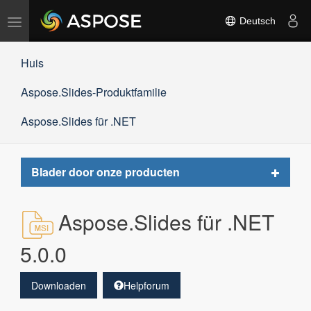
Navigation
Deutsch
umschalten
Huis
Aspose.Slides-Produktfamilie
Aspose.Slides für .NET
Toggle
Blader door onze producten
navigat
Aspose.Slides für .NET
5.0.0
Downloaden
Helpforum