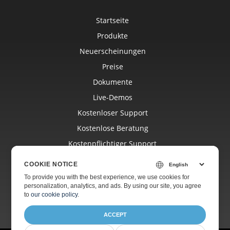
Startseite
Produkte
Neuerscheinungen
Preise
Dokumente
Live-Demos
Kostenloser Support
Kostenlose Beratung
Kostenpflichtiger Support
Blog
COOKIE NOTICE
Websites
To provide you with the best experience, we use cookies for
personalization, analytics, and ads. By using our site, you agree
Über
to
our cookie policy
.
ACCEPT