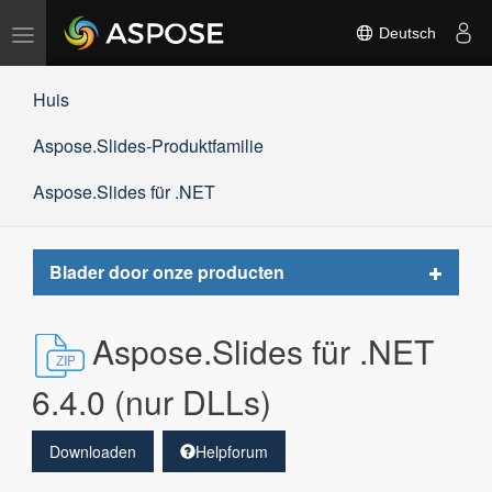
Navigation
Deutsch
umschalten
Huis
Aspose.Slides-Produktfamilie
Aspose.Slides für .NET
Toggle
Blader door onze producten
navigat
Aspose.Slides für .NET
6.4.0 (nur DLLs)
Downloaden
Helpforum