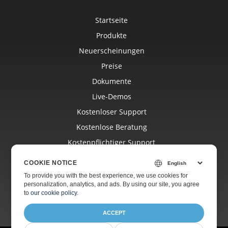
Startseite
Produkte
Neuerscheinungen
Preise
Dokumente
Live-Demos
Kostenloser Support
Kostenlose Beratung
Kostenpflichtiger Support
Blog
COOKIE NOTICE
Websites
To provide you with the best experience, we use cookies for
personalization, analytics, and ads. By using our site, you agree
Über
to
our cookie policy
.
ACCEPT