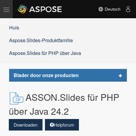
Navigation
Deutsch
umschalten
Huis
Aspose.Slides-Produktfamilie
Aspose.Slides für PHP über Java
Toggle
Blader door onze producten
navigat
ASSON.Slides für PHP
über Java 24.2
Downloaden
Helpforum