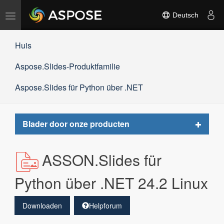
Navigation
Deutsch
umschalten
Huis
Aspose.Slides-Produktfamilie
Aspose.Slides für Python über .NET
Toggle
Blader door onze producten
navigat
ASSON.Slides für
Python über .NET 24.2 Linux
Downloaden
Helpforum