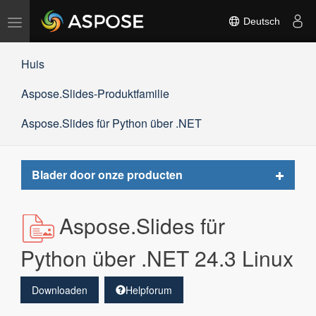
Navigation
Deutsch
umschalten
Huis
Aspose.Slides-Produktfamilie
Aspose.Slides für Python über .NET
Toggle
Blader door onze producten
navigat
Aspose.Slides für
Python über .NET 24.3 Linux
Downloaden
Helpforum