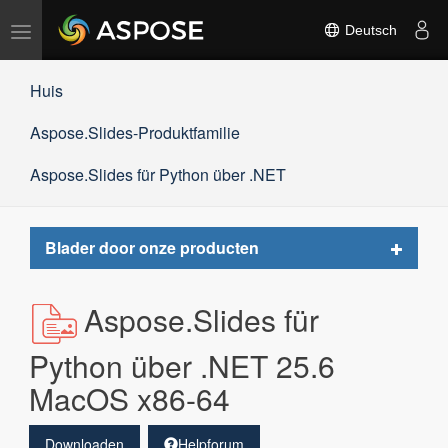
Navigation
Deutsch
umschalten
Huis
Aspose.Slides-Produktfamilie
Aspose.Slides für Python über .NET
Toggle
Blader door onze producten
navigat
Aspose.Slides für
Python über .NET 25.6
MacOS x86-64
Downloaden
Helpforum