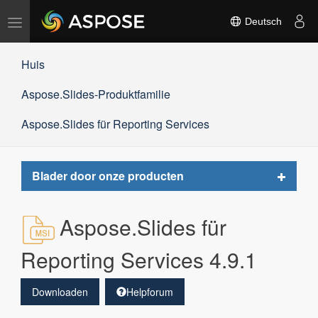
Navigation
Deutsch
umschalten
Huis
Aspose.Slides-Produktfamilie
Aspose.Slides für Reporting Services
Toggle
Blader door onze producten
navigat
Aspose.Slides für
Reporting Services 4.9.1
Downloaden
Helpforum