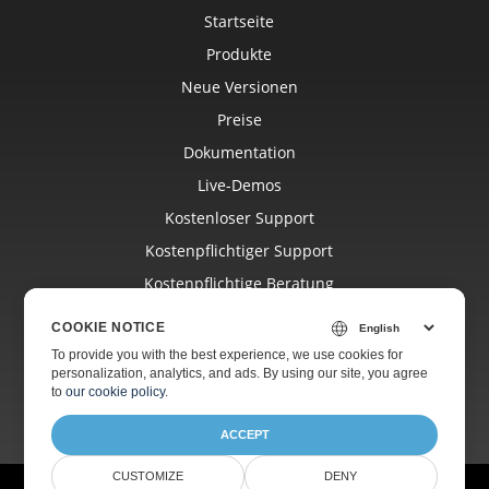
Startseite
Produkte
Neue Versionen
Preise
Dokumentation
Live-Demos
Kostenloser Support
Kostenpflichtiger Support
Kostenpflichtige Beratung
Blog
COOKIE NOTICE
Websites
To provide you with the best experience, we use cookies for
personalization, analytics, and ads. By using our site, you agree
Über Uns
to
our cookie policy
.
ACCEPT
CUSTOMIZE
DENY