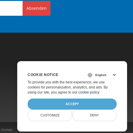
Absenden
COOKIE NOTICE
Preise
To provide you with the best experience, we use
cookies for personalization, analytics, and ads. By
Kostenpflichtiger Support
using our site, you agree to
our cookie policy
.
Über Uns
ACCEPT
CUSTOMIZE
DENY
n
Kontakt