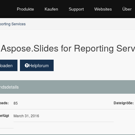
Produkte
Kaufen
Support
Websites
Über
porting Services
Aspose.Slides for Reporting Serv
loaden
Helpforum
ndsdetails
oads:
Dateigröße:
85
efügt
March 31, 2016