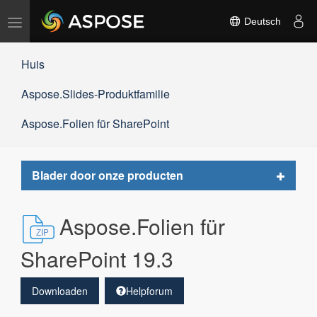
Navigation
Deutsch
umschalten
Huis
Aspose.Slides-Produktfamilie
Aspose.Folien für SharePoint
Toggle
Blader door onze producten
navigat
Aspose.Folien für
SharePoint 19.3
Downloaden
Helpforum