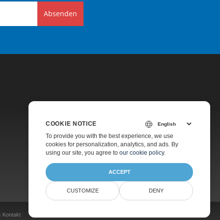
Absenden
COOKIE NOTICE
Preise
To provide you with the best experience, we use
cookies for personalization, analytics, and ads. By
Kostenpflichtiger Support
using our site, you agree to
our cookie policy
.
Über Uns
ACCEPT
CUSTOMIZE
DENY
n
Kontakt