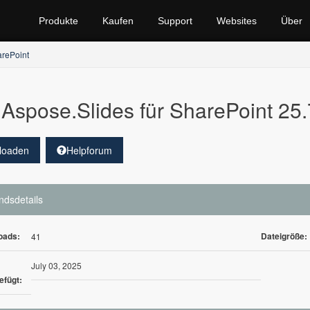
Produkte
Kaufen
Support
Websites
Über
arePoint
Aspose.Slides für SharePoint 25.
loaden
Helpforum
ndsdetails
oads:
Dateigröße:
41
July 03, 2025
efügt: