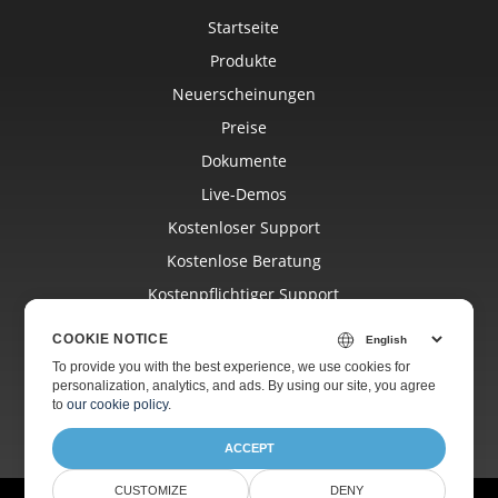
Startseite
Produkte
Neuerscheinungen
Preise
Dokumente
Live-Demos
Kostenloser Support
Kostenlose Beratung
Kostenpflichtiger Support
Blog
COOKIE NOTICE
Websites
To provide you with the best experience, we use cookies for
personalization, analytics, and ads. By using our site, you agree
Über
to
our cookie policy
.
ACCEPT
CUSTOMIZE
DENY