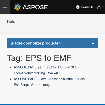
Navigation
Deutsch
umschalten
Huis
Toggle
Blader door onze producten
navigat
Tag: EPS to EMF
ASSOSE.PAGE 22.11 | EPS-, PS- und XPS -
Formatkonvertierung Java -API
ASSONE.PAGE | Java -Klassenbibliothek für die
PostScript -Verarbeitung