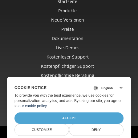
Startseite
Produkte
Neue Versionen
Preise
Dokumentation
Live-Demos
Kostenloser Support
Kostenpflichtiger Support
Kostenpflichtige Beratung
Blog
COOKIE NOTICE
Websites
To provide you with the best experience, we use cookies for
personalization, analytics, and ads. By using our site, you agree
Über Uns
to
our cookie policy
.
ACCEPT
CUSTOMIZE
DENY
© Aspose Pty Ltd 2001-2026.
Alle Rechte vorbehalten.