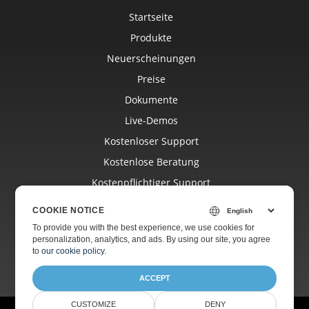
Startseite
Produkte
Neuerscheinungen
Preise
Dokumente
Live-Demos
Kostenloser Support
Kostenlose Beratung
Kostenpflichtiger Support
Blog
COOKIE NOTICE
Websites
To provide you with the best experience, we use cookies for
personalization, analytics, and ads. By using our site, you agree
Über
to
our cookie policy
.
ACCEPT
CUSTOMIZE
DENY