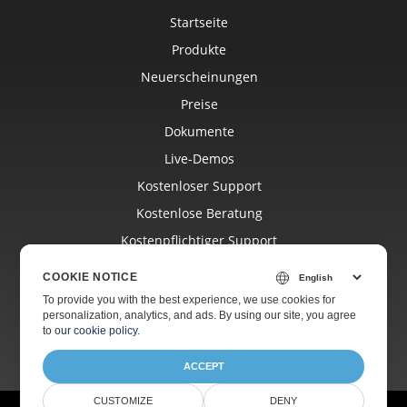
Startseite
Produkte
Neuerscheinungen
Preise
Dokumente
Live-Demos
Kostenloser Support
Kostenlose Beratung
Kostenpflichtiger Support
Blog
COOKIE NOTICE
Websites
To provide you with the best experience, we use cookies for
personalization, analytics, and ads. By using our site, you agree
Über
to
our cookie policy
.
ACCEPT
CUSTOMIZE
DENY