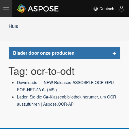
Navigation
Deutsch
umschalten
Huis
Toggle
Blader door onze producten
navigat
Tag: ocr-to-odt
Downloads --- NEW Releases-ASSOSPLE.OCR-GPU-
FOR-NET-23.6- (MSI)
Laden Sie die C#-Klassenbibliothek herunter, um OCR
auszuführen | Aspose.OCR-API